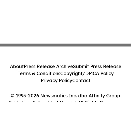
About
Press Release Archive
Submit Press Release
Terms & Conditions
Copyright/DMCA Policy
Privacy Policy
Contact
© 1995-2026 Newsmatics Inc. dba Affinity Group
Publishing & Frankfort Herald. All Rights Reserved.
Cookie Settings / Your Privacy Choices